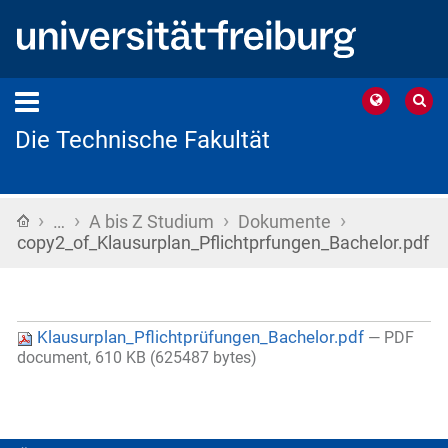
Die Technische Fakultät
›
›
›
›
Startseite
…
A bis Z Studium
Dokumente
copy2_of_Klausurplan_Pflichtprfungen_Bachelor.pdf
Klausurplan_Pflichtprüfungen_Bachelor.pdf
— PDF
document, 610 KB (625487 bytes)