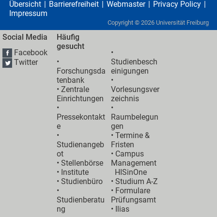
Übersicht
Barrierefreiheit
Webmaster
Privacy Policy
Impressum
Copyright ©
2026
Universität Freiburg
Social Media
Häufig
gesucht
Facebook
•
•
Studienbesch
Twitter
Forschungsda
einigungen
tenbank
•
•
Zentrale
Vorlesungsver
Einrichtungen
zeichnis
•
•
Pressekontakt
Raumbelegun
e
gen
•
•
Termine &
Studienangeb
Fristen
ot
•
Campus
•
Stellenbörse
Management
•
Institute
HISinOne
•
Studienbüro
•
Studium A-Z
•
• Formulare
Studienberatu
Prüfungsamt
ng
•
Ilias