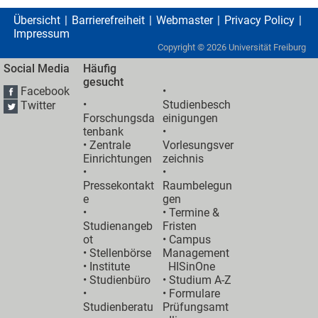
Übersicht
Barrierefreiheit
Webmaster
Privacy Policy
Impressum
Copyright ©
2026
Universität Freiburg
Social Media
Häufig
gesucht
Facebook
•
•
Studienbesch
Twitter
Forschungsda
einigungen
tenbank
•
•
Zentrale
Vorlesungsver
Einrichtungen
zeichnis
•
•
Pressekontakt
Raumbelegun
e
gen
•
•
Termine &
Studienangeb
Fristen
ot
•
Campus
•
Stellenbörse
Management
•
Institute
HISinOne
•
Studienbüro
•
Studium A-Z
•
• Formulare
Studienberatu
Prüfungsamt