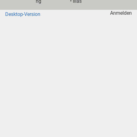
ng
•
Ilias
Anmelden
Desktop-Version