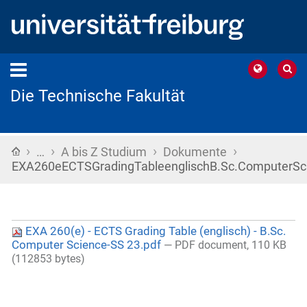
Die Technische Fakultät
›
›
›
›
Startseite
…
A bis Z Studium
Dokumente
EXA260eECTSGradingTableenglischB.Sc.ComputerSc
EXA 260(e) - ECTS Grading Table (englisch) - B.Sc.
Computer Science-SS 23.pdf
— PDF document, 110 KB
(112853 bytes)