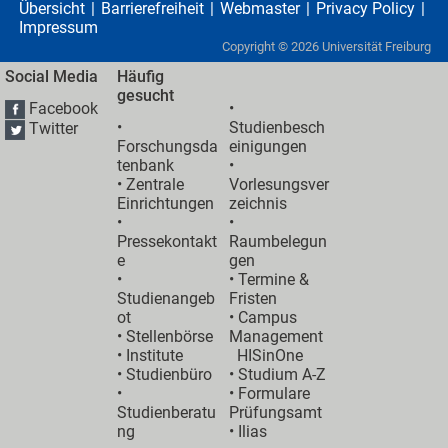
Übersicht
Barrierefreiheit
Webmaster
Privacy Policy
Impressum
Copyright ©
2026
Universität Freiburg
Social Media
Häufig
gesucht
Facebook
•
•
Studienbesch
Twitter
Forschungsda
einigungen
tenbank
•
•
Zentrale
Vorlesungsver
Einrichtungen
zeichnis
•
•
Pressekontakt
Raumbelegun
e
gen
•
•
Termine &
Studienangeb
Fristen
ot
•
Campus
•
Stellenbörse
Management
•
Institute
HISinOne
•
Studienbüro
•
Studium A-Z
•
• Formulare
Studienberatu
Prüfungsamt
ng
•
Ilias