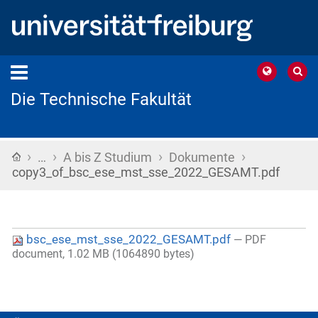
Die Technische Fakultät
›
›
›
›
Startseite
…
A bis Z Studium
Dokumente
copy3_of_bsc_ese_mst_sse_2022_GESAMT.pdf
bsc_ese_mst_sse_2022_GESAMT.pdf
— PDF
document, 1.02 MB (1064890 bytes)