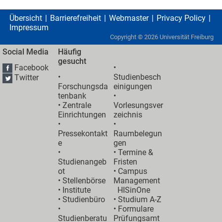
Übersicht
Barrierefreiheit
Webmaster
Privacy Policy
Impressum
Copyright ©
2026
Universität Freiburg
Social Media
Häufig
gesucht
Facebook
•
•
Studienbesch
Twitter
Forschungsda
einigungen
tenbank
•
•
Zentrale
Vorlesungsver
Einrichtungen
zeichnis
•
•
Pressekontakt
Raumbelegun
e
gen
•
•
Termine &
Studienangeb
Fristen
ot
•
Campus
•
Stellenbörse
Management
•
Institute
HISinOne
•
Studienbüro
•
Studium A-Z
•
• Formulare
Studienberatu
Prüfungsamt