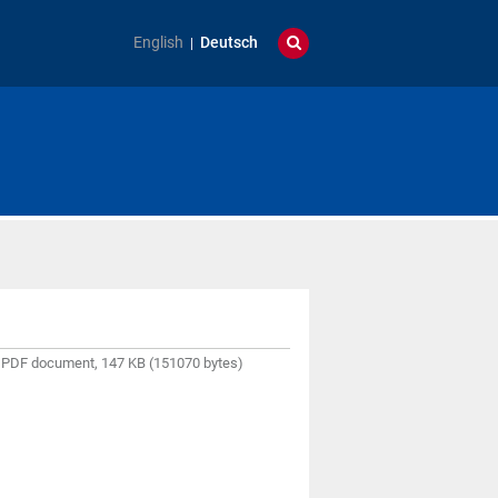
English
Deutsch
 PDF document, 147 KB (151070 bytes)