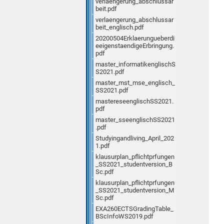
verlaengerung_abschlussar
beit.pdf
verlaengerung_abschlussar
beit_englisch.pdf
20200504Erklaerungueberdi
eeigenstaendigeErbringung.
pdf
master_informatikenglischS
S2021.pdf
master_mst_mse_englisch_
SS2021.pdf
mastereseenglischSS2021.
pdf
master_sseenglischSS2021
.pdf
Studyingandliving_April_202
1.pdf
klausurplan_pflichtprfungen
_SS2021_studentversion_B
Sc.pdf
klausurplan_pflichtprfungen
_SS2021_studentversion_M
Sc.pdf
EXA260ECTSGradingTable_
BScInfoWS2019.pdf