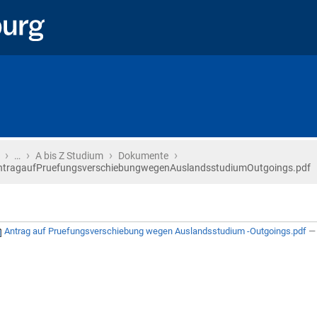
›
›
›
›
Startseite
…
A bis Z Studium
Dokumente
ntragaufPruefungsverschiebungwegenAuslandsstudiumOutgoings.pdf
Antrag auf Pruefungsverschiebung wegen Auslandsstudium -Outgoings.pdf
—