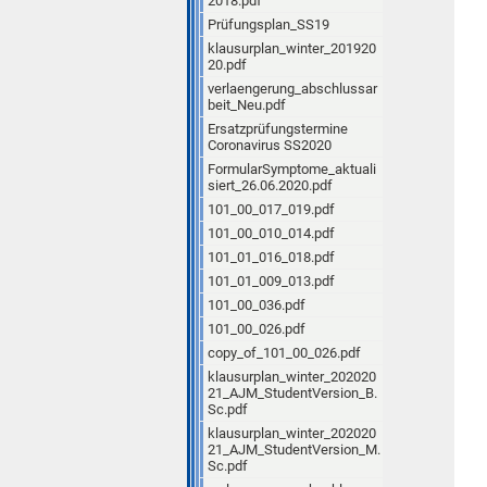
2018.pdf
Prüfungsplan_SS19
klausurplan_winter_201920
20.pdf
verlaengerung_abschlussar
beit_Neu.pdf
Ersatzprüfungstermine
Coronavirus SS2020
FormularSymptome_aktuali
siert_26.06.2020.pdf
101_00_017_019.pdf
101_00_010_014.pdf
101_01_016_018.pdf
101_01_009_013.pdf
101_00_036.pdf
101_00_026.pdf
copy_of_101_00_026.pdf
klausurplan_winter_202020
21_AJM_StudentVersion_B.
Sc.pdf
klausurplan_winter_202020
21_AJM_StudentVersion_M.
Sc.pdf