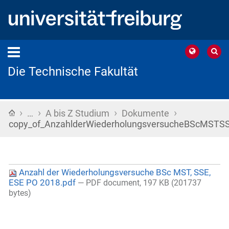
Die Technische Fakultät
›
›
›
›
Startseite
…
A bis Z Studium
Dokumente
copy_of_AnzahlderWiederholungsversucheBScMSTS
Anzahl der Wiederholungsversuche BSc MST, SSE,
ESE PO 2018.pdf
— PDF document, 197 KB (201737
bytes)