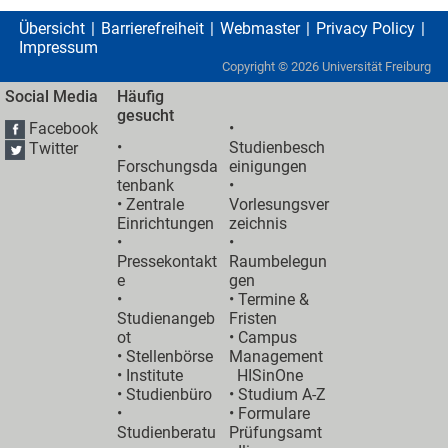
Übersicht
Barrierefreiheit
Webmaster
Privacy Policy
Impressum
Copyright ©
2026
Universität Freiburg
Social Media
Häufig
gesucht
Facebook
•
•
Studienbesch
Twitter
Forschungsda
einigungen
tenbank
•
•
Zentrale
Vorlesungsver
Einrichtungen
zeichnis
•
•
Pressekontakt
Raumbelegun
e
gen
•
•
Termine &
Studienangeb
Fristen
ot
•
Campus
•
Stellenbörse
Management
•
Institute
HISinOne
•
Studienbüro
•
Studium A-Z
•
• Formulare
Studienberatu
Prüfungsamt