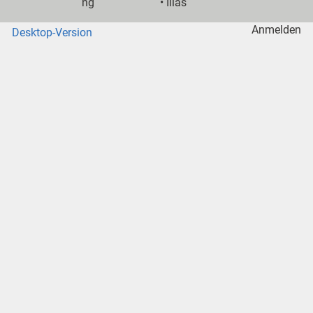
ng
•
Ilias
Anmelden
Desktop-Version