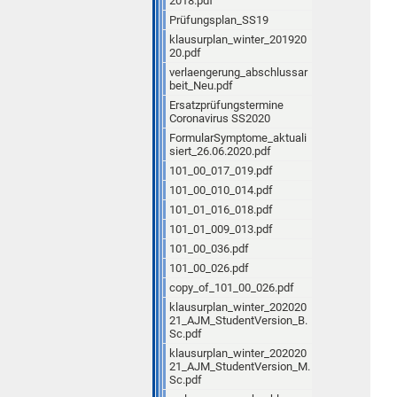
2018.pdf
Prüfungsplan_SS19
klausurplan_winter_201920
20.pdf
verlaengerung_abschlussar
beit_Neu.pdf
Ersatzprüfungstermine
Coronavirus SS2020
FormularSymptome_aktuali
siert_26.06.2020.pdf
101_00_017_019.pdf
101_00_010_014.pdf
101_01_016_018.pdf
101_01_009_013.pdf
101_00_036.pdf
101_00_026.pdf
copy_of_101_00_026.pdf
klausurplan_winter_202020
21_AJM_StudentVersion_B.
Sc.pdf
klausurplan_winter_202020
21_AJM_StudentVersion_M.
Sc.pdf