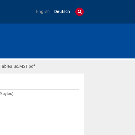
English
Deutsch
ableB.Sc.MST.pdf
9 bytes)