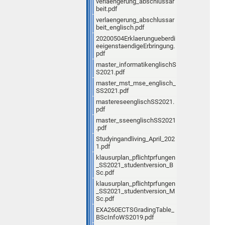
verlaengerung_abschlussar
beit.pdf
verlaengerung_abschlussar
beit_englisch.pdf
20200504Erklaerungueberdi
eeigenstaendigeErbringung.
pdf
master_informatikenglischS
S2021.pdf
master_mst_mse_englisch_
SS2021.pdf
mastereseenglischSS2021.
pdf
master_sseenglischSS2021
.pdf
Studyingandliving_April_202
1.pdf
klausurplan_pflichtprfungen
_SS2021_studentversion_B
Sc.pdf
klausurplan_pflichtprfungen
_SS2021_studentversion_M
Sc.pdf
EXA260ECTSGradingTable_
BScInfoWS2019.pdf