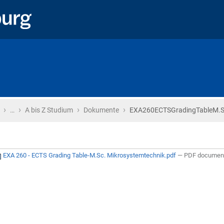
›
›
›
›
Startseite
…
A bis Z Studium
Dokumente
EXA260ECTSGradingTableM.Sc
EXA 260 - ECTS Grading Table-M.Sc. Mikrosystemtechnik.pdf
— PDF document