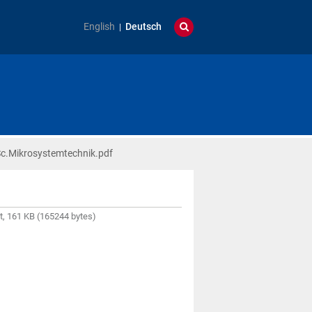
English
Deutsch
.Mikrosystemtechnik.pdf
, 161 KB (165244 bytes)