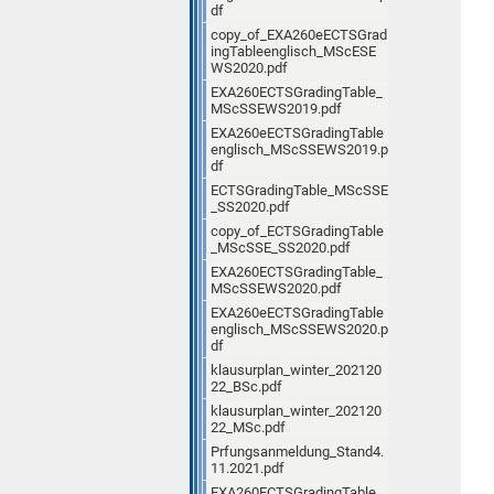
df
copy_of_EXA260eECTSGrad
ingTableenglisch_MScESE
WS2020.pdf
EXA260ECTSGradingTable_
MScSSEWS2019.pdf
EXA260eECTSGradingTable
englisch_MScSSEWS2019.p
df
ECTSGradingTable_MScSSE
_SS2020.pdf
copy_of_ECTSGradingTable
_MScSSE_SS2020.pdf
EXA260ECTSGradingTable_
MScSSEWS2020.pdf
EXA260eECTSGradingTable
englisch_MScSSEWS2020.p
df
klausurplan_winter_202120
22_BSc.pdf
klausurplan_winter_202120
22_MSc.pdf
Prfungsanmeldung_Stand4.
11.2021.pdf
EXA260ECTSGradingTable_