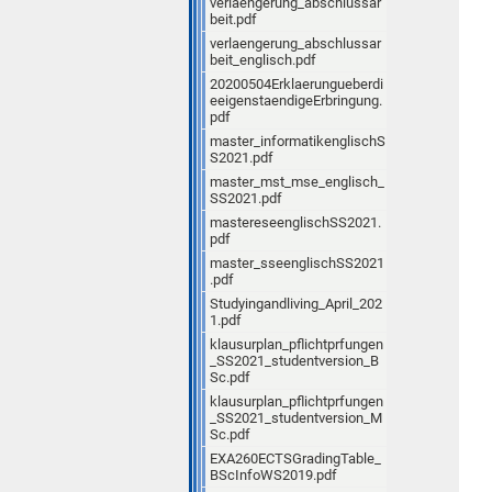
verlaengerung_abschlussar
beit.pdf
verlaengerung_abschlussar
beit_englisch.pdf
20200504Erklaerungueberdi
eeigenstaendigeErbringung.
pdf
master_informatikenglischS
S2021.pdf
master_mst_mse_englisch_
SS2021.pdf
mastereseenglischSS2021.
pdf
master_sseenglischSS2021
.pdf
Studyingandliving_April_202
1.pdf
klausurplan_pflichtprfungen
_SS2021_studentversion_B
Sc.pdf
klausurplan_pflichtprfungen
_SS2021_studentversion_M
Sc.pdf
EXA260ECTSGradingTable_
BScInfoWS2019.pdf