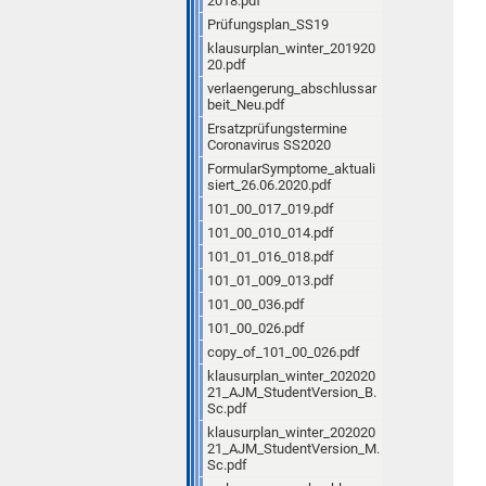
2018.pdf
Prüfungsplan_SS19
klausurplan_winter_201920
20.pdf
verlaengerung_abschlussar
beit_Neu.pdf
Ersatzprüfungstermine
Coronavirus SS2020
FormularSymptome_aktuali
siert_26.06.2020.pdf
101_00_017_019.pdf
101_00_010_014.pdf
101_01_016_018.pdf
101_01_009_013.pdf
101_00_036.pdf
101_00_026.pdf
copy_of_101_00_026.pdf
klausurplan_winter_202020
21_AJM_StudentVersion_B.
Sc.pdf
klausurplan_winter_202020
21_AJM_StudentVersion_M.
Sc.pdf