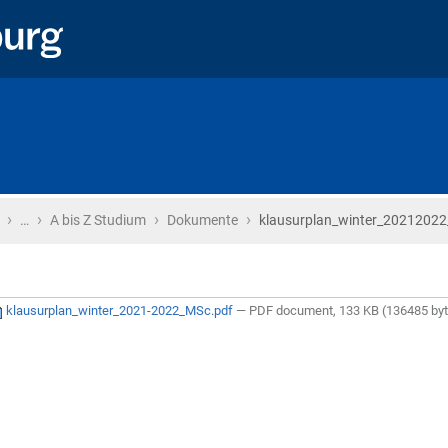
›
›
›
›
Startseite
…
A bis Z Studium
Dokumente
klausurplan_winter_2021202
klausurplan_winter_2021-2022_MSc.pdf
— PDF document, 133 KB (136485 by