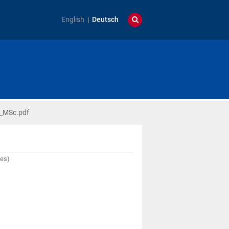
English
Deutsch
2_MSc.pdf
tes)