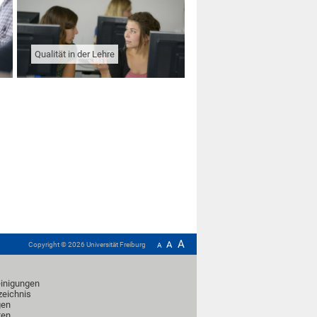
Qualität in der Lehre
A
A
Copyright ©
2026
Universität Freiburg
A
inigungen
zeichnis
gen
ten