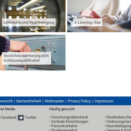
Lehrräume und Raumbelegung
E-Learning: Ilias
Berufsfelsorientierung BOK
Schlüsselqualifikation
bersicht
Barrierefreiheit
Webmaster
Privacy Policy
Impressum
ial Media
Häufig gesucht
•
Forschungsdatenbank
•
Studienbesche
Facebook
Twitter
•
Zentrale Einrichtungen
•
Vorlesungsver
•
Pressekontakte
•
Raumbelegun
•
Studienangebot
•
Termine & Fris