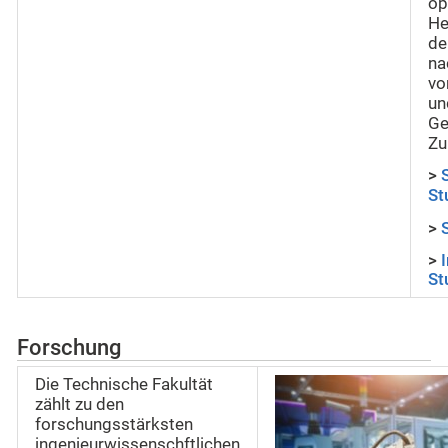
op
He
de
na
vo
un
Ge
Zu
>
St
>
>
St
Forschung
Die Technische Fakultät
zählt zu den
forschungsstärksten
ingenieurwissenschftlichen