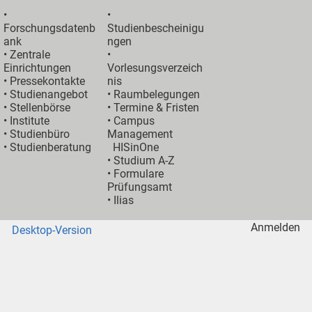
•
•
Forschungsdatenb
Studienbescheinigu
ank
ngen
•
Zentrale
•
Einrichtungen
Vorlesungsverzeich
•
Pressekontakte
nis
•
Studienangebot
•
Raumbelegungen
•
Stellenbörse
•
Termine & Fristen
•
Institute
•
Campus
•
Studienbüro
Management
•
Studienberatung
HISinOne
•
Studium A-Z
• Formulare
Prüfungsamt
•
Ilias
Anmelden
Desktop-Version