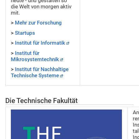
heute - und gestalten so
die Welt von morgen aktiv
mit.
>
Mehr zur Forschung
>
Startups
>
Institut für Informatik
>
Institut für
Mikrosystemtechnik
>
Institut für Nachhaltige
Technische Systeme
Die Technische Fakultät
An
re
In
ta
In