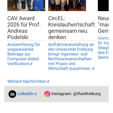
CAV Award
CircEL:
Neuro
2026 für Prof.
Kreislaufwirtschaft
"made
Andreas
gemeinsam neu
Germa
Podelski
denken
Vortrag
Dr.-Ing
Auszeichnung für
Auftaktveranstaltung an
Stiegli
wegweisende
der Universität Freiburg
des Fre
Beiträge zur
bringt Ingenieur- und
Semina
Computer-Aided
Rechtswissenschaften
Verification
mit Praxis und
Wirtschaft zusammen.
Weitere Nachrichten
LinkedIn
Instagram: @tfunifreiburg