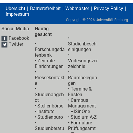
Übersicht
Barrierefreiheit
Webmaster
Privacy Policy
Impressum
Copyright ©
2026
Universität Freiburg
Social Media
Häufig
gesucht
Facebook
•
•
Studienbesch
Twitter
Forschungsda
einigungen
tenbank
•
•
Zentrale
Vorlesungsver
Einrichtungen
zeichnis
•
•
Pressekontakt
Raumbelegun
e
gen
•
•
Termine &
Studienangeb
Fristen
ot
•
Campus
•
Stellenbörse
Management
•
Institute
HISinOne
•
Studienbüro
•
Studium A-Z
•
• Formulare
Studienberatu
Prüfungsamt