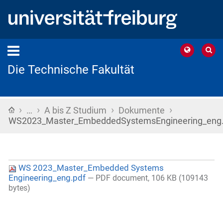
Die Technische Fakultät
›
›
›
›
Startseite
…
A bis Z Studium
Dokumente
WS2023_Master_EmbeddedSystemsEngineering_eng.
WS 2023_Master_Embedded Systems
Engineering_eng.pdf
— PDF document, 106 KB (109143
bytes)