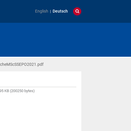
English
Deutsch
sucheMScSSEPO2021.pdf
95 KB (200250 bytes)