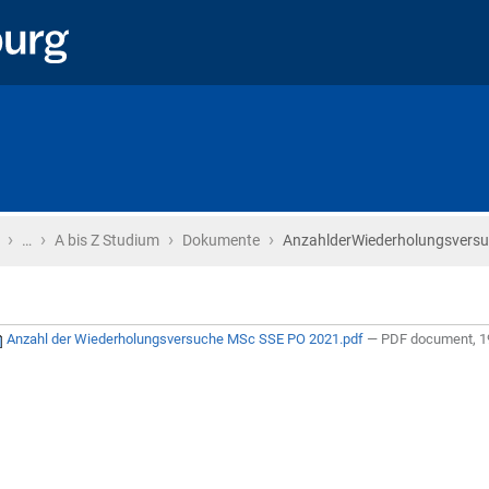
›
›
›
›
Startseite
…
A bis Z Studium
Dokumente
AnzahlderWiederholungsver
Anzahl der Wiederholungsversuche MSc SSE PO 2021.pdf
— PDF document, 1