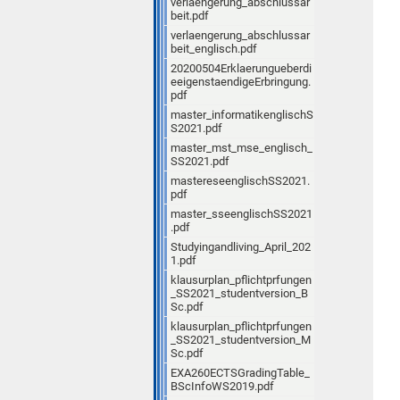
verlaengerung_abschlussar
beit.pdf
verlaengerung_abschlussar
beit_englisch.pdf
20200504Erklaerungueberdi
eeigenstaendigeErbringung.
pdf
master_informatikenglischS
S2021.pdf
master_mst_mse_englisch_
SS2021.pdf
mastereseenglischSS2021.
pdf
master_sseenglischSS2021
.pdf
Studyingandliving_April_202
1.pdf
klausurplan_pflichtprfungen
_SS2021_studentversion_B
Sc.pdf
klausurplan_pflichtprfungen
_SS2021_studentversion_M
Sc.pdf
EXA260ECTSGradingTable_
BScInfoWS2019.pdf