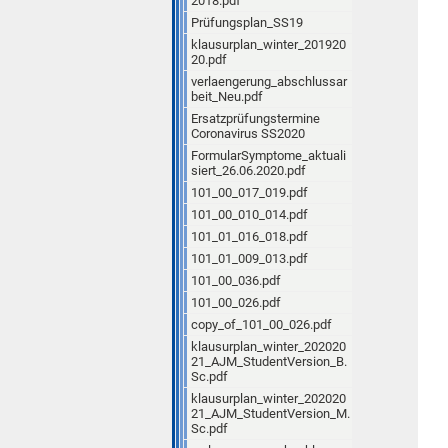
2018.pdf
Prüfungsplan_SS19
klausurplan_winter_201920
20.pdf
verlaengerung_abschlussar
beit_Neu.pdf
Ersatzprüfungstermine
Coronavirus SS2020
FormularSymptome_aktuali
siert_26.06.2020.pdf
101_00_017_019.pdf
101_00_010_014.pdf
101_01_016_018.pdf
101_01_009_013.pdf
101_00_036.pdf
101_00_026.pdf
copy_of_101_00_026.pdf
klausurplan_winter_202020
21_AJM_StudentVersion_B.
Sc.pdf
klausurplan_winter_202020
21_AJM_StudentVersion_M.
Sc.pdf