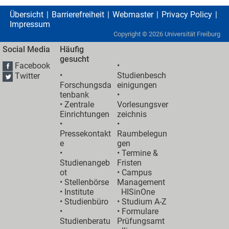
Übersicht
Barrierefreiheit
Webmaster
Privacy Policy
Impressum
Copyright ©
2026
Universität Freiburg
Social Media
Häufig
gesucht
Facebook
•
•
Studienbesch
Twitter
Forschungsda
einigungen
tenbank
•
•
Zentrale
Vorlesungsver
Einrichtungen
zeichnis
•
•
Pressekontakt
Raumbelegun
e
gen
•
•
Termine &
Studienangeb
Fristen
ot
•
Campus
•
Stellenbörse
Management
•
Institute
HISinOne
•
Studienbüro
•
Studium A-Z
•
• Formulare
Studienberatu
Prüfungsamt