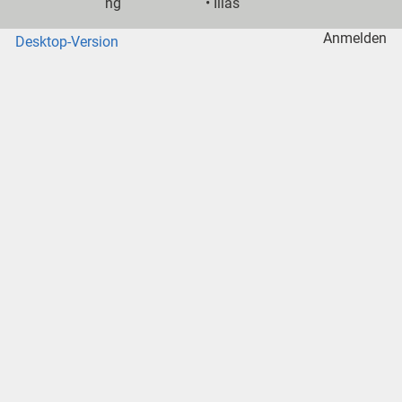
ng
•
Ilias
Anmelden
Desktop-Version