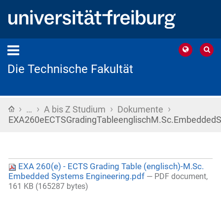
Die Technische Fakultät
›
›
›
›
Startseite
…
A bis Z Studium
Dokumente
EXA260eECTSGradingTableenglischM.Sc.EmbeddedSy
EXA 260(e) - ECTS Grading Table (englisch)-M.Sc.
Embedded Systems Engineering.pdf
— PDF document,
161 KB (165287 bytes)