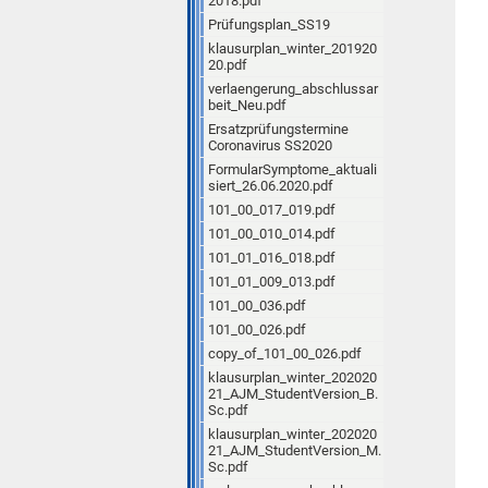
2018.pdf
Prüfungsplan_SS19
klausurplan_winter_201920
20.pdf
verlaengerung_abschlussar
beit_Neu.pdf
Ersatzprüfungstermine
Coronavirus SS2020
FormularSymptome_aktuali
siert_26.06.2020.pdf
101_00_017_019.pdf
101_00_010_014.pdf
101_01_016_018.pdf
101_01_009_013.pdf
101_00_036.pdf
101_00_026.pdf
copy_of_101_00_026.pdf
klausurplan_winter_202020
21_AJM_StudentVersion_B.
Sc.pdf
klausurplan_winter_202020
21_AJM_StudentVersion_M.
Sc.pdf