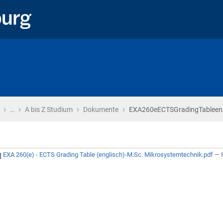
›
›
›
›
Startseite
…
A bis Z Studium
Dokumente
EXA260eECTSGradingTableeng
EXA 260(e) - ECTS Grading Table (englisch)-M.Sc. Mikrosystemtechnik.pdf
— 