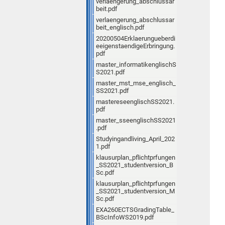
verlaengerung_abschlussar
beit.pdf
verlaengerung_abschlussar
beit_englisch.pdf
20200504Erklaerungueberdi
eeigenstaendigeErbringung.
pdf
master_informatikenglischS
S2021.pdf
master_mst_mse_englisch_
SS2021.pdf
mastereseenglischSS2021.
pdf
master_sseenglischSS2021
.pdf
Studyingandliving_April_202
1.pdf
klausurplan_pflichtprfungen
_SS2021_studentversion_B
Sc.pdf
klausurplan_pflichtprfungen
_SS2021_studentversion_M
Sc.pdf
EXA260ECTSGradingTable_
BScInfoWS2019.pdf