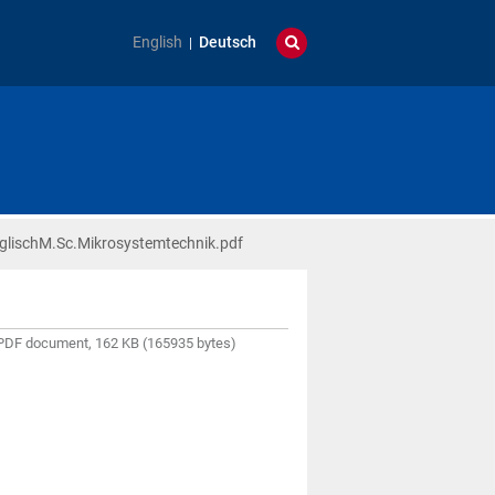
English
Deutsch
lischM.Sc.Mikrosystemtechnik.pdf
PDF document, 162 KB (165935 bytes)