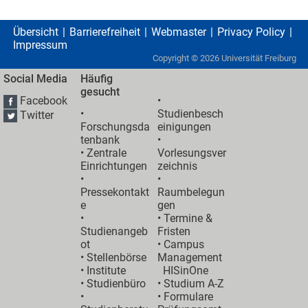
Übersicht
Barrierefreiheit
Webmaster
Privacy Policy
Impressum
Copyright ©
2026
Universität Freiburg
Social Media
Häufig
gesucht
Facebook
•
•
Studienbesch
Twitter
Forschungsda
einigungen
tenbank
•
•
Zentrale
Vorlesungsver
Einrichtungen
zeichnis
•
•
Pressekontakt
Raumbelegun
e
gen
•
•
Termine &
Studienangeb
Fristen
ot
•
Campus
•
Stellenbörse
Management
•
Institute
HISinOne
•
Studienbüro
•
Studium A-Z
•
• Formulare