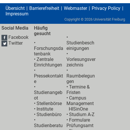
Übersicht
Barrierefreiheit
Webmaster
Privacy Policy
Impressum
Copyright ©
2026
Universität Freiburg
Social Media
Häufig
gesucht
Facebook
•
•
Studienbesch
Twitter
Forschungsda
einigungen
tenbank
•
•
Zentrale
Vorlesungsver
Einrichtungen
zeichnis
•
•
Pressekontakt
Raumbelegun
e
gen
•
•
Termine &
Studienangeb
Fristen
ot
•
Campus
•
Stellenbörse
Management
•
Institute
HISinOne
•
Studienbüro
•
Studium A-Z
•
• Formulare
Studienberatu
Prüfungsamt