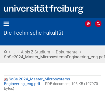
Die Technische Fakultät
›
›
›
›
Startseite
…
A bis Z Studium
Dokumente
SoSe2024_Master_MicrosystemsEngineering_eng.pdf
SoSe 2024_Master_Microsystems
Engineering_eng.pdf
— PDF document, 105 KB (107970
bytes)