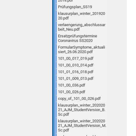
2018.pdf
Prüfungsplan_SS19
klausurplan_winter_201920
20.pdf
verlaengerung_abschlussar
beit_Neu.pdf
Ersatzprüfungstermine
Coronavirus SS2020
FormularSymptome_aktuali
siert_26.06.2020.pdf
101_00_017_019.pdf
101_00_010_014.pdf
101_01_016_018.pdf
101_01_009_013.pdf
101_00_036.pdf
101_00_026.pdf
copy_of_101_00_026.pdf
klausurplan_winter_202020
21_AJM_StudentVersion_B.
Sc.pdf
klausurplan_winter_202020
21_AJM_StudentVersion_M.
Sc.pdf