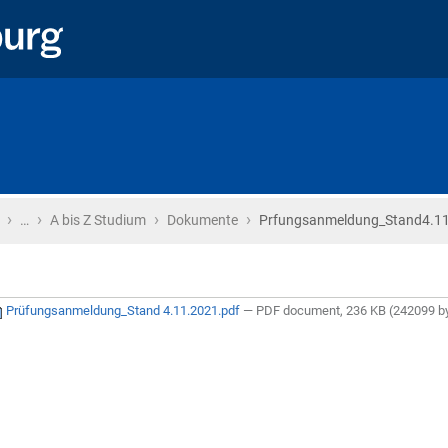
›
›
›
›
Startseite
…
A bis Z Studium
Dokumente
Prfungsanmeldung_Stand4.11
Prüfungsanmeldung_Stand 4.11.2021.pdf
— PDF document, 236 KB (242099 b