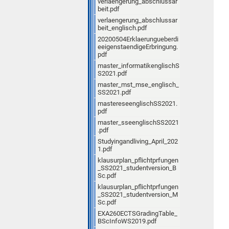
verlaengerung_abschlussar
beit.pdf
verlaengerung_abschlussar
beit_englisch.pdf
20200504Erklaerungueberdi
eeigenstaendigeErbringung.
pdf
master_informatikenglischS
S2021.pdf
master_mst_mse_englisch_
SS2021.pdf
mastereseenglischSS2021.
pdf
master_sseenglischSS2021
.pdf
Studyingandliving_April_202
1.pdf
klausurplan_pflichtprfungen
_SS2021_studentversion_B
Sc.pdf
klausurplan_pflichtprfungen
_SS2021_studentversion_M
Sc.pdf
EXA260ECTSGradingTable_
BScInfoWS2019.pdf