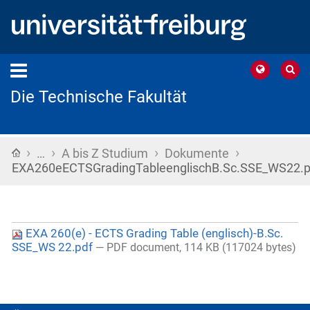
Die Technische Fakultät
›
›
›
›
Startseite
…
A bis Z Studium
Dokumente
EXA260eECTSGradingTableenglischB.Sc.SSE_WS22.p
EXA 260(e) - ECTS Grading Table (englisch)-B.Sc.
SSE_WS 22.pdf
— PDF document, 114 KB (117024 bytes)