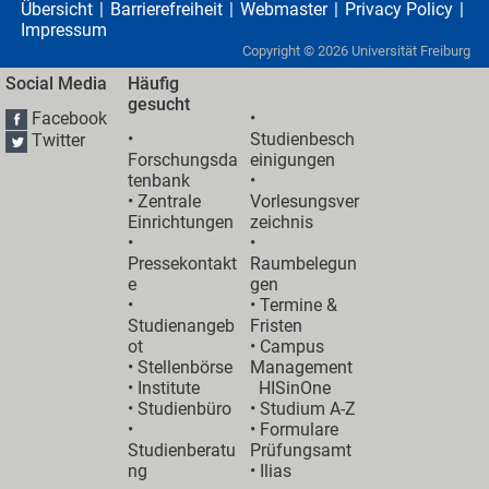
Übersicht
Barrierefreiheit
Webmaster
Privacy Policy
Impressum
Copyright ©
2026
Universität Freiburg
Social Media
Häufig
gesucht
Facebook
•
•
Studienbesch
Twitter
Forschungsda
einigungen
tenbank
•
•
Zentrale
Vorlesungsver
Einrichtungen
zeichnis
•
•
Pressekontakt
Raumbelegun
e
gen
•
•
Termine &
Studienangeb
Fristen
ot
•
Campus
•
Stellenbörse
Management
•
Institute
HISinOne
•
Studienbüro
•
Studium A-Z
•
• Formulare
Studienberatu
Prüfungsamt
ng
•
Ilias