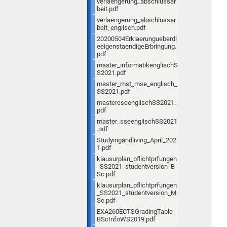
verlaengerung_abschlussar
beit.pdf
verlaengerung_abschlussar
beit_englisch.pdf
20200504Erklaerungueberdi
eeigenstaendigeErbringung.
pdf
master_informatikenglischS
S2021.pdf
master_mst_mse_englisch_
SS2021.pdf
mastereseenglischSS2021.
pdf
master_sseenglischSS2021
.pdf
Studyingandliving_April_202
1.pdf
klausurplan_pflichtprfungen
_SS2021_studentversion_B
Sc.pdf
klausurplan_pflichtprfungen
_SS2021_studentversion_M
Sc.pdf
EXA260ECTSGradingTable_
BScInfoWS2019.pdf