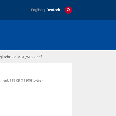
English
Deutsch
glischB.Sc.MST_WS22.pdf
ment, 115 KB (118058 bytes)