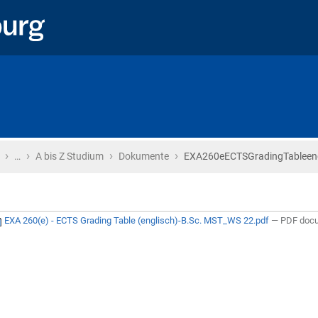
›
›
›
›
Startseite
…
A bis Z Studium
Dokumente
EXA260eECTSGradingTableen
EXA 260(e) - ECTS Grading Table (englisch)-B.Sc. MST_WS 22.pdf
— PDF docu