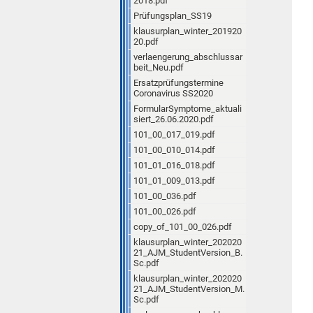
2018.pdf
Prüfungsplan_SS19
klausurplan_winter_201920
20.pdf
verlaengerung_abschlussar
beit_Neu.pdf
Ersatzprüfungstermine
Coronavirus SS2020
FormularSymptome_aktuali
siert_26.06.2020.pdf
101_00_017_019.pdf
101_00_010_014.pdf
101_01_016_018.pdf
101_01_009_013.pdf
101_00_036.pdf
101_00_026.pdf
copy_of_101_00_026.pdf
klausurplan_winter_202020
21_AJM_StudentVersion_B.
Sc.pdf
klausurplan_winter_202020
21_AJM_StudentVersion_M.
Sc.pdf