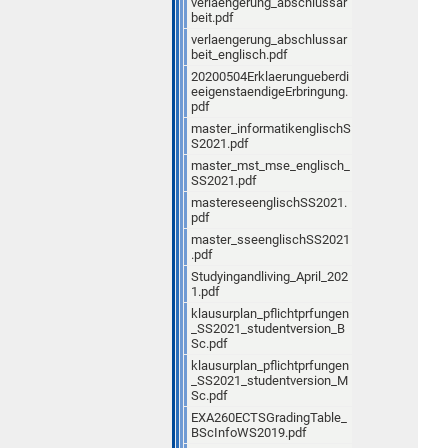
verlaengerung_abschlussar
beit.pdf
verlaengerung_abschlussar
beit_englisch.pdf
20200504Erklaerungueberdi
eeigenstaendigeErbringung.
pdf
master_informatikenglischS
S2021.pdf
master_mst_mse_englisch_
SS2021.pdf
mastereseenglischSS2021.
pdf
master_sseenglischSS2021
.pdf
Studyingandliving_April_202
1.pdf
klausurplan_pflichtprfungen
_SS2021_studentversion_B
Sc.pdf
klausurplan_pflichtprfungen
_SS2021_studentversion_M
Sc.pdf
EXA260ECTSGradingTable_
BScInfoWS2019.pdf