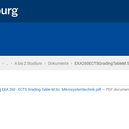
›
›
›
›
Startseite
…
A bis Z Studium
Dokumente
EXA260ECTSGradingTableM.Sc
EXA 260 - ECTS Grading Table-M.Sc. Mikrosystemtechnik.pdf
— PDF document