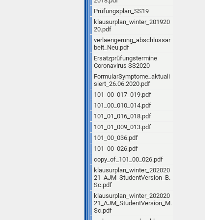
2018.pdf
Prüfungsplan_SS19
klausurplan_winter_201920
20.pdf
verlaengerung_abschlussar
beit_Neu.pdf
Ersatzprüfungstermine
Coronavirus SS2020
FormularSymptome_aktuali
siert_26.06.2020.pdf
101_00_017_019.pdf
101_00_010_014.pdf
101_01_016_018.pdf
101_01_009_013.pdf
101_00_036.pdf
101_00_026.pdf
copy_of_101_00_026.pdf
klausurplan_winter_202020
21_AJM_StudentVersion_B.
Sc.pdf
klausurplan_winter_202020
21_AJM_StudentVersion_M.
Sc.pdf