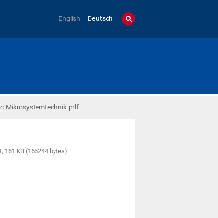
English
Deutsch
.Mikrosystemtechnik.pdf
, 161 KB (165244 bytes)