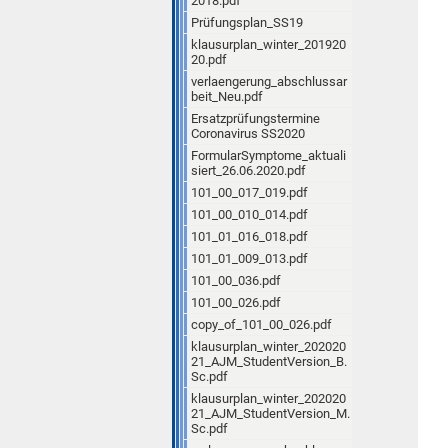
2018.pdf
Prüfungsplan_SS19
klausurplan_winter_201920
20.pdf
verlaengerung_abschlussar
beit_Neu.pdf
Ersatzprüfungstermine
Coronavirus SS2020
FormularSymptome_aktuali
siert_26.06.2020.pdf
101_00_017_019.pdf
101_00_010_014.pdf
101_01_016_018.pdf
101_01_009_013.pdf
101_00_036.pdf
101_00_026.pdf
copy_of_101_00_026.pdf
klausurplan_winter_202020
21_AJM_StudentVersion_B.
Sc.pdf
klausurplan_winter_202020
21_AJM_StudentVersion_M.
Sc.pdf