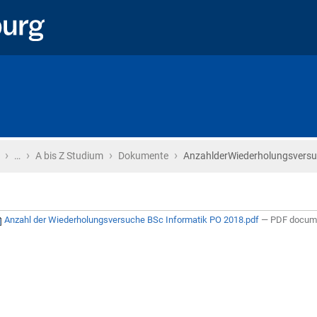
›
›
›
›
Startseite
…
A bis Z Studium
Dokumente
AnzahlderWiederholungsvers
Anzahl der Wiederholungsversuche BSc Informatik PO 2018.pdf
— PDF docume