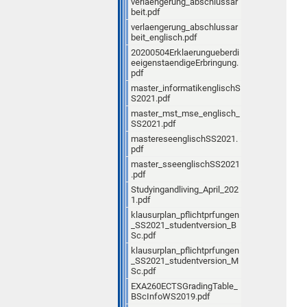
verlaengerung_abschlussar
beit.pdf
verlaengerung_abschlussar
beit_englisch.pdf
20200504Erklaerungueberdi
eeigenstaendigeErbringung.
pdf
master_informatikenglischS
S2021.pdf
master_mst_mse_englisch_
SS2021.pdf
mastereseenglischSS2021.
pdf
master_sseenglischSS2021
.pdf
Studyingandliving_April_202
1.pdf
klausurplan_pflichtprfungen
_SS2021_studentversion_B
Sc.pdf
klausurplan_pflichtprfungen
_SS2021_studentversion_M
Sc.pdf
EXA260ECTSGradingTable_
BScInfoWS2019.pdf