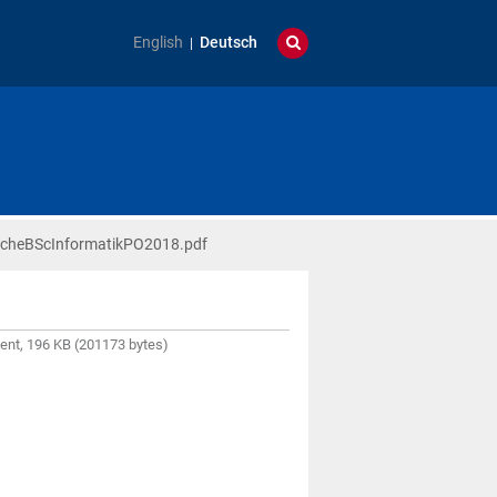
English
Deutsch
ucheBScInformatikPO2018.pdf
nt, 196 KB (201173 bytes)