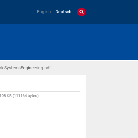
English
Deutsch
leSystemsEngineering.pdf
108 KB (111164 bytes)