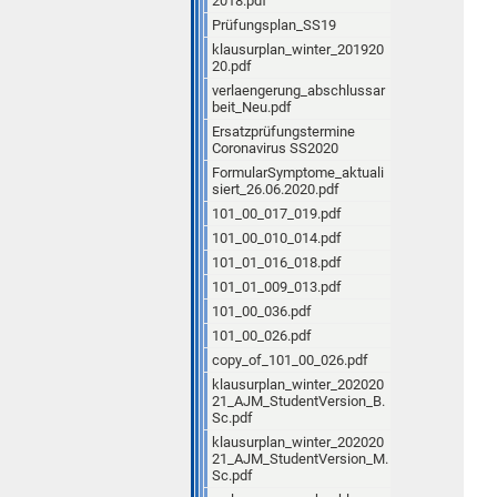
2018.pdf
Prüfungsplan_SS19
klausurplan_winter_201920
20.pdf
verlaengerung_abschlussar
beit_Neu.pdf
Ersatzprüfungstermine
Coronavirus SS2020
FormularSymptome_aktuali
siert_26.06.2020.pdf
101_00_017_019.pdf
101_00_010_014.pdf
101_01_016_018.pdf
101_01_009_013.pdf
101_00_036.pdf
101_00_026.pdf
copy_of_101_00_026.pdf
klausurplan_winter_202020
21_AJM_StudentVersion_B.
Sc.pdf
klausurplan_winter_202020
21_AJM_StudentVersion_M.
Sc.pdf