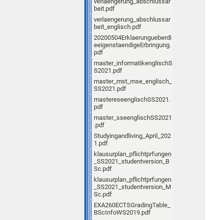
verlaengerung_abschlussar
beit.pdf
verlaengerung_abschlussar
beit_englisch.pdf
20200504Erklaerungueberdi
eeigenstaendigeErbringung.
pdf
master_informatikenglischS
S2021.pdf
master_mst_mse_englisch_
SS2021.pdf
mastereseenglischSS2021.
pdf
master_sseenglischSS2021
.pdf
Studyingandliving_April_202
1.pdf
klausurplan_pflichtprfungen
_SS2021_studentversion_B
Sc.pdf
klausurplan_pflichtprfungen
_SS2021_studentversion_M
Sc.pdf
EXA260ECTSGradingTable_
BScInfoWS2019.pdf