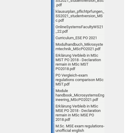
SS2021_studentversion_BSc
.pdf
klausurplan_pflichtprfungen_
SS2021_studentversion_MS
c.pdf
OnlineSystemsFacultyWS21
_22.pdf
Curriculum_ESE PO 2021
Modulhandbuch_Mikrosyste
mtechnik_MScPO2021.pdf
Erklärung Verbleib in MSc
MST PO 2018 - Declaration
remain in MSc MST
PO2018.pdf
PO Vergleich-exam
regulations comparison MSc
MST.pdf
Module
handbook_MicrosystemsEng
ineering_MScPO2021.pdf
Erklärung Verbleib in MSc
MSE PO 2018 - Declaration
remain in MSc MSE PO
2018.pdf
M.Sc. MSE exam regulations-
unofficial english