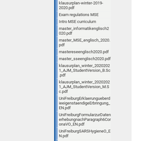
klausurplan-winter-2019-
2020.pdf
Exam regulations MSE
Intro MSE curriculum
master_informatikenglisch2
020.pdf
master_MSE_englisch_2020.
pdf
mastereseenglisch2020.pdf
master_sseenglisch2020.pdf
klausurplan_winter_2020202
1_AJM_StudentVersion_B.Sc
.pdf
klausurplan_winter_2020202
1_AJM_StudentVersion_M.S
c.pdf
UniFreiburgErklaerungueberd
ieeigenstaendigeErbringung_
EN.pdf
UniFreiburgFormularzurDaten
erhebungnachParagraph6Cor
onaVO_EN.pdf
UniFreiburgSARSHygieneO_E
N.pdf