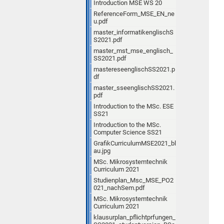
Introduction MSE WS 20
ReferenceForm_MSE_EN_ne
u.pdf
master_informatikenglischS
S2021.pdf
master_mst_mse_englisch_
SS2021.pdf
mastereseenglischSS2021.p
df
master_sseenglischSS2021.
pdf
Introduction to the MSc. ESE
SS21
Introduction to the MSc.
Computer Science SS21
GrafikCurriculumMSE2021_bl
au.jpg
MSc. Mikrosystemtechnik
Curriculum 2021
Studienplan_Msc_MSE_PO2
021_nachSem.pdf
MSc. Mikrosystemtechnik
Curriculum 2021
klausurplan_pflichtprfungen_