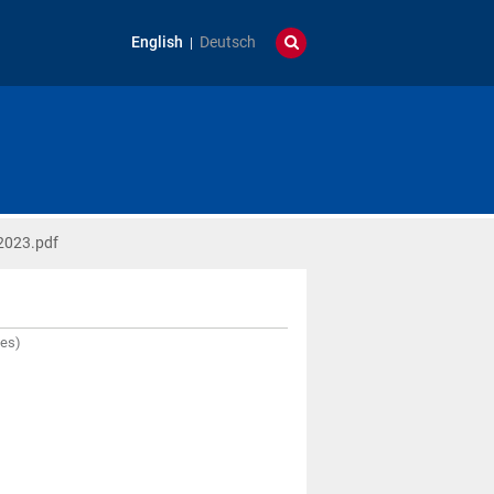
English
Deutsch
2023.pdf
tes)