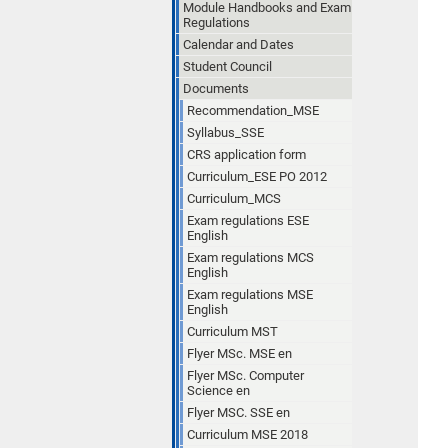
Module Handbooks and Exam
Regulations
Calendar and Dates
Student Council
Documents
Recommendation_MSE
Syllabus_SSE
CRS application form
Curriculum_ESE PO 2012
Curriculum_MCS
Exam regulations ESE
English
Exam regulations MCS
English
Exam regulations MSE
English
Curriculum MST
Flyer MSc. MSE en
Flyer MSc. Computer
Science en
Flyer MSC. SSE en
Curriculum MSE 2018