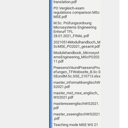
translation.pdf
PO Vergleich-exam
regulations comparison MSc
MSE.pdf
M.Sc. Prüfungsordnung
Microsystems Engineering
Entwurf TFL
28.01.2021_FINAL.pdf
20210514Modulhandbuch_M
ScMSE_PO2021_gesamt.pdf
Modulehandbook_Microsyst
emsEngineering_MScPO202
11.pdf
PraesenzVAundPraesenzPru
efungen_TFWebseite_B.Sc.S
SEundM.Sc.SSE_210713.xlsx
master_informatikenglischW
S2021.pdf
master_mst_mse_englisch_
WS2021.pdf
mastereseenglischWS2021.
pdf
master_sseenglischWS2021
.pdf
Teaching mode MSE WS 21