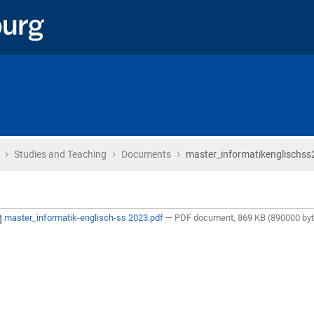
›
›
›
Home
Studies and Teaching
Documents
master_informatikenglischss
master_informatik-englisch-ss 2023.pdf
— PDF document, 869 KB (890000 by