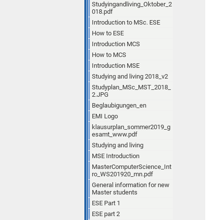
Studyingandliving_Oktober_2
018.pdf
Introduction to MSc. ESE
How to ESE
Introduction MCS
How to MCS
Introduction MSE
Studying and living 2018_v2
Studyplan_MSc_MST_2018_
2.JPG
Beglaubigungen_en
EMI Logo
klausurplan_sommer2019_g
esamt_www.pdf
Studying and living
MSE Introduction
MasterComputerScience_Int
ro_WS201920_mn.pdf
General information for new
Master students
ESE Part 1
ESE part 2