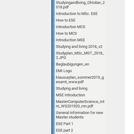
Studyingandliving_Oktober_2
018.pdf
Introduction to MSc. ESE
How to ESE
Introduction MCS
How to MCS
Introduction MSE
Studying and living 2018_v2
Studyplan_MSc_MST_2018_
2.JPG
Beglaubigungen_en
EMI Logo
klausurplan_sommer2019_g
esamt_www.pdf
Studying and living
MSE Introduction
MasterComputerScience_Int
ro_WS201920_mn.pdf
General information for new
Master students
ESE Part 1
ESE part 2