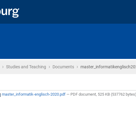
›
›
›
Home
Studies and Teaching
Documents
master_informatikenglisch20
master_informatik-englisch-2020.pdf
— PDF document, 525 KB (537762 bytes