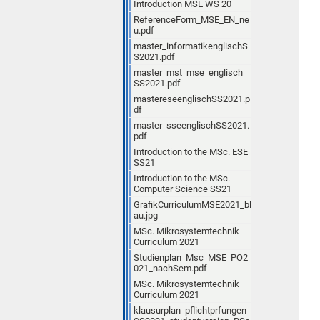
Introduction MSE WS 20
ReferenceForm_MSE_EN_ne
u.pdf
master_informatikenglischS
S2021.pdf
master_mst_mse_englisch_
SS2021.pdf
mastereseenglischSS2021.p
df
master_sseenglischSS2021.
pdf
Introduction to the MSc. ESE
SS21
Introduction to the MSc.
Computer Science SS21
GrafikCurriculumMSE2021_bl
au.jpg
MSc. Mikrosystemtechnik
Curriculum 2021
Studienplan_Msc_MSE_PO2
021_nachSem.pdf
MSc. Mikrosystemtechnik
Curriculum 2021
klausurplan_pflichtprfungen_