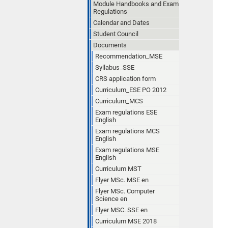
Module Handbooks and Exam
Regulations
Calendar and Dates
Student Council
Documents
Recommendation_MSE
Syllabus_SSE
CRS application form
Curriculum_ESE PO 2012
Curriculum_MCS
Exam regulations ESE
English
Exam regulations MCS
English
Exam regulations MSE
English
Curriculum MST
Flyer MSc. MSE en
Flyer MSc. Computer
Science en
Flyer MSC. SSE en
Curriculum MSE 2018