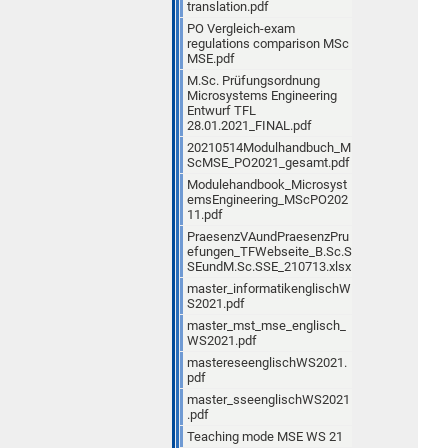
translation.pdf
PO Vergleich-exam
regulations comparison MSc
MSE.pdf
M.Sc. Prüfungsordnung
Microsystems Engineering
Entwurf TFL
28.01.2021_FINAL.pdf
20210514Modulhandbuch_M
ScMSE_PO2021_gesamt.pdf
Modulehandbook_Microsyst
emsEngineering_MScPO202
11.pdf
PraesenzVAundPraesenzPru
efungen_TFWebseite_B.Sc.S
SEundM.Sc.SSE_210713.xlsx
master_informatikenglischW
S2021.pdf
master_mst_mse_englisch_
WS2021.pdf
mastereseenglischWS2021.
pdf
master_sseenglischWS2021
.pdf
Teaching mode MSE WS 21