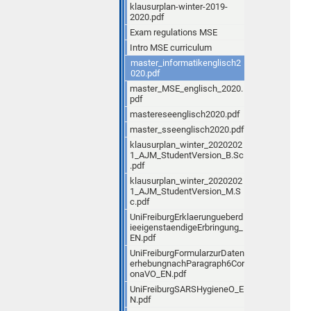
klausurplan-winter-2019-
2020.pdf
Exam regulations MSE
Intro MSE curriculum
master_informatikenglisch2
020.pdf
master_MSE_englisch_2020.
pdf
mastereseenglisch2020.pdf
master_sseenglisch2020.pdf
klausurplan_winter_2020202
1_AJM_StudentVersion_B.Sc
.pdf
klausurplan_winter_2020202
1_AJM_StudentVersion_M.S
c.pdf
UniFreiburgErklaerungueberd
ieeigenstaendigeErbringung_
EN.pdf
UniFreiburgFormularzurDaten
erhebungnachParagraph6Cor
onaVO_EN.pdf
UniFreiburgSARSHygieneO_E
N.pdf