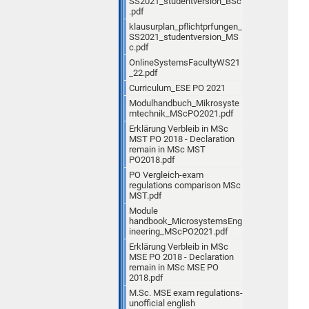
SS2021_studentversion_BSc
.pdf
klausurplan_pflichtprfungen_
SS2021_studentversion_MS
c.pdf
OnlineSystemsFacultyWS21
_22.pdf
Curriculum_ESE PO 2021
Modulhandbuch_Mikrosyste
mtechnik_MScPO2021.pdf
Erklärung Verbleib in MSc
MST PO 2018 - Declaration
remain in MSc MST
PO2018.pdf
PO Vergleich-exam
regulations comparison MSc
MST.pdf
Module
handbook_MicrosystemsEng
ineering_MScPO2021.pdf
Erklärung Verbleib in MSc
MSE PO 2018 - Declaration
remain in MSc MSE PO
2018.pdf
M.Sc. MSE exam regulations-
unofficial english