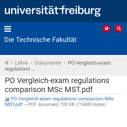
Die Technische Fakultät
›
›
›
Startseite
Lehre
Dokumente
PO Vergleich-exam
regulations …
PO Vergleich-exam regulations
comparison MSc MST.pdf
PO Vergleich-exam regulations comparison MSc
MST.pdf
— PDF document, 700 KB (716885 bytes)