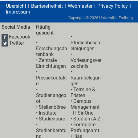
Übersicht
Barrierefreiheit
Webmaster
Privacy Policy
Impressum
Copyright ©
2026
Universität Freiburg
Social Media
Häufig
gesucht
Facebook
•
•
Studienbesch
Twitter
Forschungsda
einigungen
tenbank
•
•
Zentrale
Vorlesungsver
Einrichtungen
zeichnis
•
•
Pressekontakt
Raumbelegun
e
gen
•
•
Termine &
Studienangeb
Fristen
ot
•
Campus
•
Stellenbörse
Management
•
Institute
HISinOne
•
Studienbüro
•
Studium A-Z
•
• Formulare
Studienberatu
Prüfungsamt
ng
•
Ilias