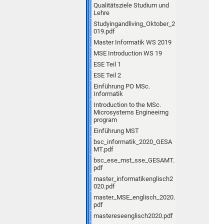
Qualitätsziele Studium und
Lehre
Studyingandliving_Oktober_2
019.pdf
Master Informatik WS 2019
MSE Introduction WS 19
ESE Teil 1
ESE Teil 2
Einführung PO MSc.
Informatik
Introduction to the MSc.
Microsystems Engineeirng
program
Einführung MST
bsc_informatik_2020_GESA
MT.pdf
bsc_ese_mst_sse_GESAMT.
pdf
master_informatikenglisch2
020.pdf
master_MSE_englisch_2020.
pdf
mastereseenglisch2020.pdf