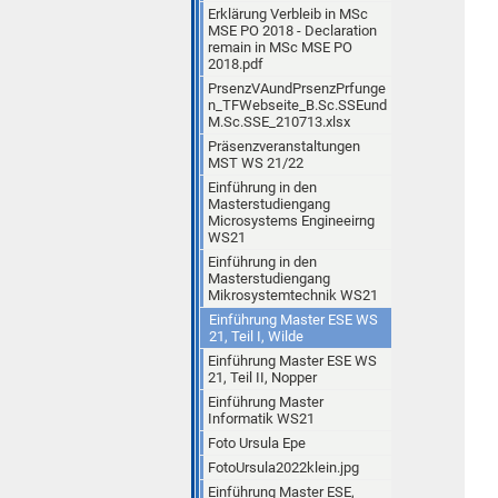
Erklärung Verbleib in MSc
MSE PO 2018 - Declaration
remain in MSc MSE PO
2018.pdf
PrsenzVAundPrsenzPrfunge
n_TFWebseite_B.Sc.SSEund
M.Sc.SSE_210713.xlsx
Präsenzveranstaltungen
MST WS 21/22
Einführung in den
Masterstudiengang
Microsystems Engineeirng
WS21
Einführung in den
Masterstudiengang
Mikrosystemtechnik WS21
Einführung Master ESE WS
21, Teil I, Wilde
Einführung Master ESE WS
21, Teil II, Nopper
Einführung Master
Informatik WS21
Foto Ursula Epe
FotoUrsula2022klein.jpg
Einführung Master ESE,