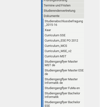
Prüfungsordnung
Termine und Fristen
Studierendenvertretung
Dokumente
Studienabschlussbefragung
_2015-16
Xaar
Curriculum SSE
Curriculum_ESE PO 2012
Curriculum_MCS
Curriculum_MSE_v2
Curriculum MST
Studiengangflyer Master
MST de
Studiengangflyer Master ESE
de
Studiengangflyer Master
Informatik de
Studiengangflyer FuMa en
Studiengangflyer Bachelor
Informatik
Studiengangflyer Bachelor
ESE