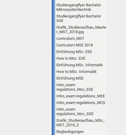
Studiengangflyer Bachelor
Mikrosystemtechnik
Studiengangflyer Bachelor
SSE
Grafik_Studienaufbau_Maste
r_MST_2018.jpg
curriculum_MST
Curriculum MSE 2018
Einführung MSc. ESE
How to Msc. ESE
Einführung MSc. Informatik
How to MSc. Informatik
Einführung MSE
Intro_exam
regulations_Msc_ESE
Intro_exam regulations_MSE
Intro_exam regulations_MCS
Intro_exam
regulations_Msc_SSE
Grafik_Studienaufbau_MSc_
MST_2018_2
Beglaubigungen