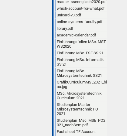
master_sseenglisch2020.pdf
which-account-for-what.pdf
unicard-v3.pdf
online-systems-faculty.pdf
library.pdf
academic-calendar.pdf
Einführungsfolien MSc. MST
WS2020
Einführung MSc. ESE SS 21
Einführung MSc. Informatik
SS 21
Einführung MSc.
Mikrosystemtechnik SS21
GrafikCurriculumMSE2021_bl
au.jpg
MSc. Mikrosystemtechnik
Curriculum 2021
Studienplan Master
Mikrosystemtechnik PO
2021
Studienplan_Msc_MSE_PO2
021_nachSem.pdf
Fact sheet TF Account