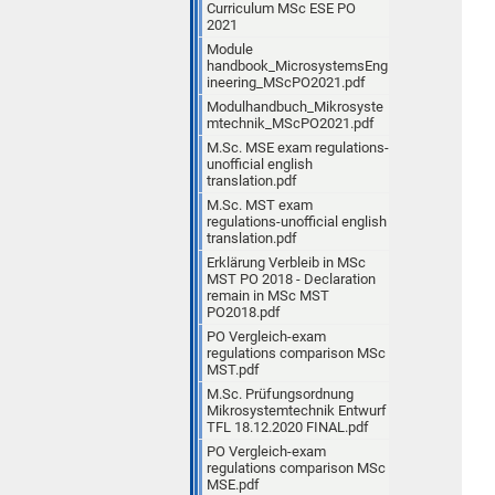
Curriculum MSc ESE PO
2021
Module
handbook_MicrosystemsEng
ineering_MScPO2021.pdf
Modulhandbuch_Mikrosyste
mtechnik_MScPO2021.pdf
M.Sc. MSE exam regulations-
unofficial english
translation.pdf
M.Sc. MST exam
regulations-unofficial english
translation.pdf
Erklärung Verbleib in MSc
MST PO 2018 - Declaration
remain in MSc MST
PO2018.pdf
PO Vergleich-exam
regulations comparison MSc
MST.pdf
M.Sc. Prüfungsordnung
Mikrosystemtechnik Entwurf
TFL 18.12.2020 FINAL.pdf
PO Vergleich-exam
regulations comparison MSc
MSE.pdf