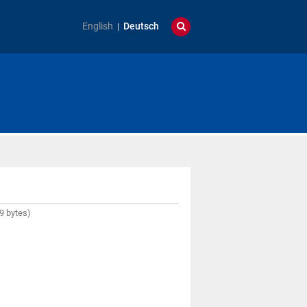
English
Deutsch
9 bytes)