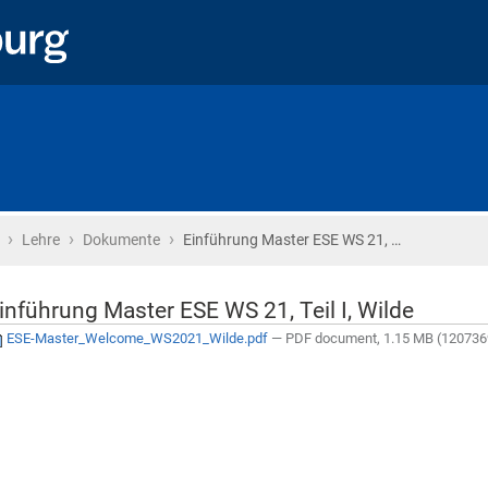
›
›
›
Startseite
Lehre
Dokumente
Einführung Master ESE WS 21, …
inführung Master ESE WS 21, Teil I, Wilde
ESE-Master_Welcome_WS2021_Wilde.pdf
— PDF document, 1.15 MB (120736