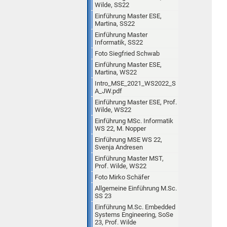
Wilde, SS22
Einführung Master ESE,
Martina, SS22
Einführung Master
Informatik, SS22
Foto Siegfried Schwab
Einführung Master ESE,
Martina, WS22
Intro_MSE_2021_WS2022_S
A_JW.pdf
Einführung Master ESE, Prof.
Wilde, WS22
Einführung MSc. Informatik
WS 22, M. Nopper
Einführung MSE WS 22,
Svenja Andresen
Einführung Master MST,
Prof. Wilde, WS22
Foto Mirko Schäfer
Allgemeine Einführung M.Sc.
SS 23
Einführung M.Sc. Embedded
Systems Engineering, SoSe
23, Prof. Wilde