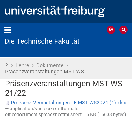
Die Technische Fakultät
›
›
›
Startseite
Lehre
Dokumente
Präsenzveranstaltungen MST WS …
Präsenzveranstaltungen MST WS
21/22
Praesenz-Veranstaltungen TF-MST WS2021 (1).xlsx
— application/vnd.openxmlformats-
officedocument.spreadsheetml.sheet, 16 KB (16633 bytes)