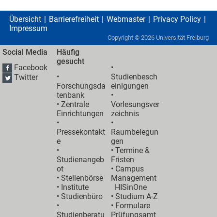
Übersicht
Barrierefreiheit
Webmaster
Privacy Policy
Impressum
Copyright ©
2026
Universität Freiburg
Social Media
Häufig
gesucht
Facebook
•
•
Studienbesch
Twitter
Forschungsda
einigungen
tenbank
•
•
Zentrale
Vorlesungsver
Einrichtungen
zeichnis
•
•
Pressekontakt
Raumbelegun
e
gen
•
•
Termine &
Studienangeb
Fristen
ot
•
Campus
•
Stellenbörse
Management
•
Institute
HISinOne
•
Studienbüro
•
Studium A-Z
•
• Formulare
Studienberatu
Prüfungsamt