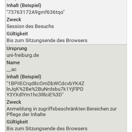
Inhalt (Beispiel)
"73763172A9gmf636tqo"
Zweck
Session des Besuchs
Gültigkeit
Bis zum Sitzungsende des Browsers
Ursprung
uni-freiburg.de
Name
__ac
Inhalt (Beispiel)
"1BPiIECrqd8cOmDbWCdcvbYK4Z
lnJqK%2Be%2BuNrdsbu7k1YjFlPD
Y3YXdlYm1hc3RlciE%3D"
Zweck
Anmeldung in zugriffsbeschränkten Bereichen zur
Pflege der Inhalte
Gültigkeit
Bis zum Sitzungsende des Browsers