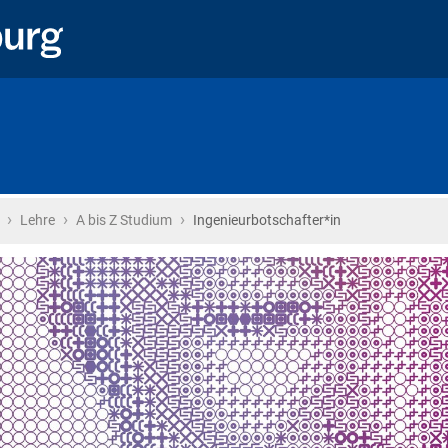
›
›
›
Startseite
Lehre
A bis Z Studium
Ingenieurbotschafter*in