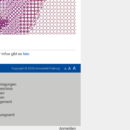
 Infos gibt es
hier
.
A
A
Copyright ©
2026
Universität Freiburg
A
inigungen
zeichnis
gen
ten
gement
üfungsamt
Anmelden