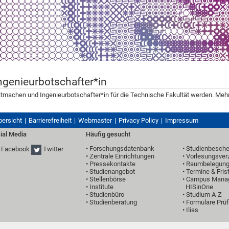
ngenieurbotschafter*in
tmachen und Ingenieurbotschafter*in für die Technische Fakultät werden. Mehr
bersicht
Barrierefreiheit
Webmaster
Privacy Policy
Impressum
ial Media
Häufig gesucht
•
Forschungsdatenbank
•
Studienbesche
Facebook
Twitter
•
Zentrale Einrichtungen
•
Vorlesungsver
•
Pressekontakte
•
Raumbelegun
•
Studienangebot
•
Termine & Fris
•
Stellenbörse
•
Campus Mana
•
Institute
HISinOne
•
Studienbüro
•
Studium A-Z
•
Studienberatung
• Formulare Pr
•
Ilias