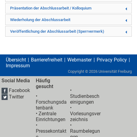
Präsentation der Abschlussarbeit / Kolloquium
Wiederholung der Abschlussarbeit
Veröffentlichung der Abschlussarbeit (Sperrvermerk)
Übersicht
Barrierefreiheit
Webmaster
Privacy Policy
Impressum
Copyright ©
2026
Universität Freiburg
Social Media
Häufig
gesucht
Facebook
•
•
Studienbesch
Twitter
Forschungsda
einigungen
tenbank
•
•
Zentrale
Vorlesungsver
Einrichtungen
zeichnis
•
•
Pressekontakt
Raumbelegun
e
gen