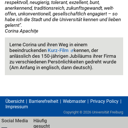
respektvoll, neugierig, tolerant, exzellent, bunt,
anerkennend, traditionsreich, zukunftsgewandt, welt-
offen, unkonventionell, gesellschaftlich engagiert
–
so
habe ich die Stadt und die Universität kennen und lieben
gelernt".
Corina Apachiţe
Lerne Corina und ihren Weg in einem
beeindruckenden
Kurz-
Film
kennen, der
anlässlich des 150-jährigen Jubiläums ihrer Firma
zu verschiedenen Persönlichkeiten gedreht wurde
(Am Anfang in englisch, dann deutsch).
Übersicht
Barrierefreiheit
Webmaster
Privacy Policy
Impressum
Copyright ©
2026
Universität Freiburg
Social Media
Häufig
gesucht