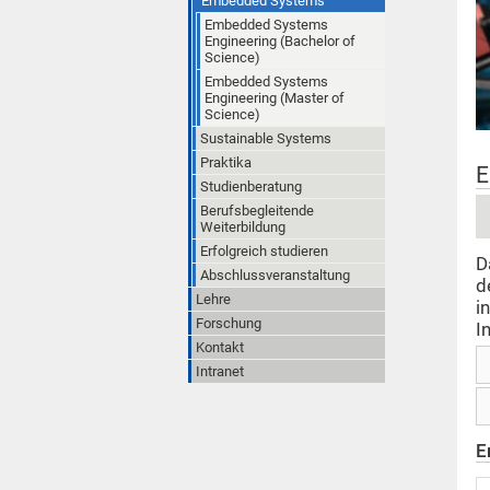
Embedded Systems
Embedded Systems
Engineering (Bachelor of
Science)
Embedded Systems
Engineering (Master of
Science)
Sustainable Systems
Praktika
E
Studienberatung
Berufsbegleitende
Weiterbildung
Erfolgreich studieren
D
Abschlussveranstaltung
d
Lehre
i
Forschung
I
Kontakt
Intranet
E