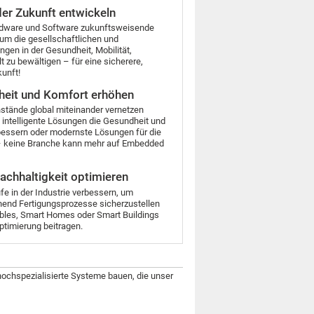
der Zukunft entwickeln
rdware und Software zukunftsweisende
um die gesellschaftlichen und
en in der Gesundheit, Mobilität,
t zu bewältigen – für eine sicherere,
kunft!
rheit und Komfort erhöhen
nstände global miteinander vernetzen
h intelligente Lösungen die Gesundheit und
bessern oder modernste Lösungen für die
n – keine Branche kann mehr auf Embedded
achhaltigkeit optimieren
fe in der Industrie verbessern, um
end Fertigungsprozesse sicherzustellen
rables, Smart Homes oder Smart Buildings
ptimierung beitragen.
ochspezialisierte Systeme bauen, die unser