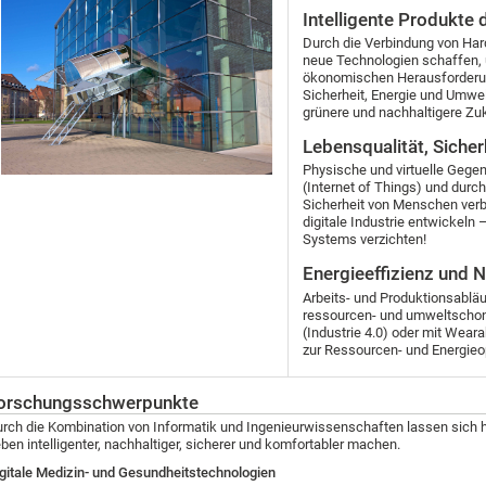
Intelligente Produkte 
Durch die Verbindung von Ha
neue Technologien schaffen, 
ökonomischen Herausforderung
Sicherheit, Energie und Umwel
grünere und nachhaltigere Zu
Lebensqualität, Siche
Physische und virtuelle Gege
(Internet of Things) und durc
Sicherheit von Menschen ver
digitale Industrie entwickel
Systems verzichten!
Energieeffizienz und N
Arbeits- und Produktionsabläu
ressourcen- und umweltschon
(Industrie 4.0) oder mit Wea
zur Ressourcen- und Energieo
orschungsschwerpunkte
rch die Kombination von Informatik und Ingenieurwissenschaften lassen sich h
ben intelligenter, nachhaltiger, sicherer und komfortabler machen.
gitale Medizin- und Gesundheitstechnologien