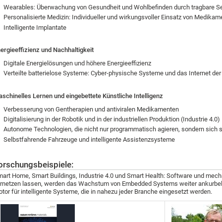
Wearables: Überwachung von Gesundheit und Wohlbefinden durch tragbare S
Personalisierte Medizin: Individueller und wirkungsvoller Einsatz von Medika
Intelligente Implantate
ergieeffizienz und Nachhaltigkeit
Digitale Energielösungen und höhere Energieeffizienz
Verteilte batterielose Systeme: Cyber-physische Systeme und das Internet der 
schinelles Lernen und eingebettete Künstliche Intelligenz
Verbesserung von Gentherapien und antiviralen Medikamenten
Digitalisierung in der Robotik und in der industriellen Produktion (Industrie 4.0)
Autonome Technologien, die nicht nur programmatisch agieren, sondern sich si
Selbstfahrende Fahrzeuge und intelligente Assistenzsysteme
orschungsbeispiele:
art Home, Smart Buildings, Industrie 4.0 und Smart Health: Software und mech
rnetzen lassen, werden das Wachstum von Embedded Systems weiter ankurbel
tor für intelligente Systeme, die in nahezu jeder Branche eingesetzt werden.