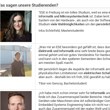
as sagen unsere Studierenden?
"ESE in Freiburg ist ein tolles Studium, weil es eine
Informatik und Mikrosystemtechnik
ist. Dabei lern
System von der Hardware-, als auch von der Softwa
Studium
viele Wahlmöglichkeiten
um den
persönlic
Inka Schönfeld, Masterstudentin
„Was mir an ESE besonders gut gefällt ist, dass du
Elektronik und Informatik
eine sehr breite Basis ge
einmal gehört und ein gutes Verständnis für Hardw
und kann sich in den späteren Semestern den Schwe
am meisten Spaß macht.
Mir persönlich liegen die Aspekte der Informatik a
physikalischen Limitationen von
elektrischen Scha
aber auch - deshalb bin ich froh, ESE gewählt zu ha
Tibor von Gencsy, Bachelorstudent
„Ich habe mich schon immer sehr für
Informatik
un
finde ich das Zusammenspiel beider Bereiche. Heutz
Geräten oder Maschinen eine Art selbständiger Co
Embedded Systems Engineering habe ich nicht nur 
auch das Zusammenspiel mit der realen Welt und U