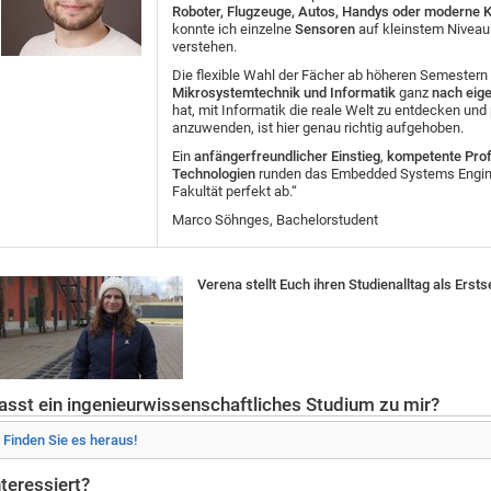
Roboter, Flugzeuge, Autos, Handys oder moderne 
konnte ich einzelne
Sensoren
auf kleinstem Nivea
verstehen.
Die flexible Wahl der Fächer ab höheren Semestern 
Mikrosystemtechnik und Informatik
ganz
nach eig
hat, mit Informatik die reale Welt zu entdecken und
anzuwenden, ist hier genau richtig aufgehoben.
Ein
anfängerfreundlicher Einstieg
,
kompetente Pro
Technologien
runden das Embedded Systems Engine
Fakultät perfekt ab.“
Marco Söhnges, Bachelorstudent
Verena stellt Euch ihren Studienalltag als Ers
asst ein ingenieurwissenschaftliches Studium zu mir?
Finden Sie es heraus!
nteressiert?