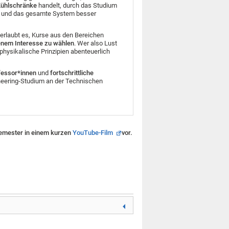
Kühlschränke
handelt, durch das Studium
u und das gesamte System besser
erlaubt es, Kurse aus den Bereichen
enem Interesse zu wählen
. Wer also Lust
 physikalische Prinzipien abenteuerlich
fessor*innen
und
fortschrittliche
ering-Studium an der Technischen
tsemester in einem kurzen
YouTube-Film
vor.