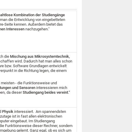
nahtlose Kombination der Studiengänge
t man die Entwicklung von eingebetteten
re-Seite kennen. Außerdem bietet das
hen Interessen
nachzugehen."
rch die
Mischung aus Mikrosystemtechnik,
schaffen wird. Dadurch hat man alles schon
are bzw. Software Grundlagen entwickelt
rpunkt in die Richtung legen, die einem
m meisten - die Funktionsweise und
ltungen und Sensoren
interessieren mich
ben, da dieser
Studiengang beides vereint
.“
d
Physik
interessiert. Am spannendsten
utage ist in fast allen elektronischen
mputer eingebaut. Im Studiengang
die Funktionsweise dieser Rechner, sondern
mgebung gelernt. Ganz egal, ob es sich um