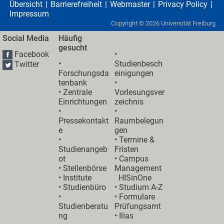
Übersicht
Barrierefreiheit
Webmaster
Privacy Policy
Impressum
Copyright ©
2026
Universität Freiburg
Social Media
Häufig
gesucht
Facebook
•
•
Studienbesch
Twitter
Forschungsda
einigungen
tenbank
•
•
Zentrale
Vorlesungsver
Einrichtungen
zeichnis
•
•
Pressekontakt
Raumbelegun
e
gen
•
•
Termine &
Studienangeb
Fristen
ot
•
Campus
•
Stellenbörse
Management
•
Institute
HISinOne
•
Studienbüro
•
Studium A-Z
•
• Formulare
Studienberatu
Prüfungsamt
ng
•
Ilias