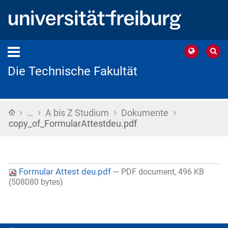
Die Technische Fakultät
›
›
›
›
Startseite
…
A bis Z Studium
Dokumente
copy_of_FormularAttestdeu.pdf
Formular Attest deu.pdf
— PDF document, 496 KB
(508080 bytes)