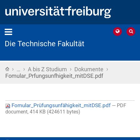
Die Technische Fakultät
›
›
›
›
Startseite
…
A bis Z Studium
Dokumente
Fomular_Prfungsunfhigkeit_mitDSE.pdf
Fomular_Prüfungsunfähigkeit_mitDSE.pdf
— PDF
document, 414 KB (424611 bytes)