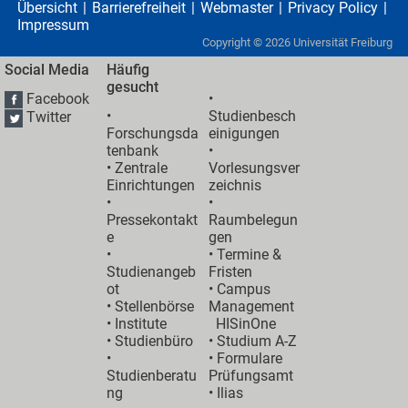
Übersicht
Barrierefreiheit
Webmaster
Privacy Policy
Impressum
Copyright ©
2026
Universität Freiburg
Social Media
Häufig
gesucht
Facebook
•
•
Studienbesch
Twitter
Forschungsda
einigungen
tenbank
•
•
Zentrale
Vorlesungsver
Einrichtungen
zeichnis
•
•
Pressekontakt
Raumbelegun
e
gen
•
•
Termine &
Studienangeb
Fristen
ot
•
Campus
•
Stellenbörse
Management
•
Institute
HISinOne
•
Studienbüro
•
Studium A-Z
•
• Formulare
Studienberatu
Prüfungsamt
ng
•
Ilias